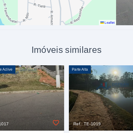
Leaflet
Imóveis similares
e Aclive
Parte Alta
-1017
Ref.: TE-1019