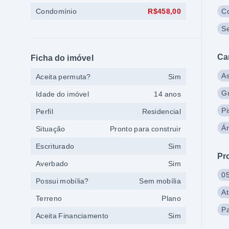
Condomínio
R$458,00
Co
S
Ca
Ficha do imóvel
As
Aceita permuta?
Sim
Gu
Idade do imóvel
14 anos
Pi
Perfil
Residencial
Ár
Situação
Pronto para construir
Escriturado
Sim
Pr
Averbado
Sim
05
Possui mobília?
Sem mobília
A
Terreno
Plano
P
Aceita Financiamento
Sim