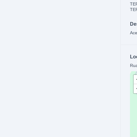
TE
TE
De
Ace
Lo
Rua