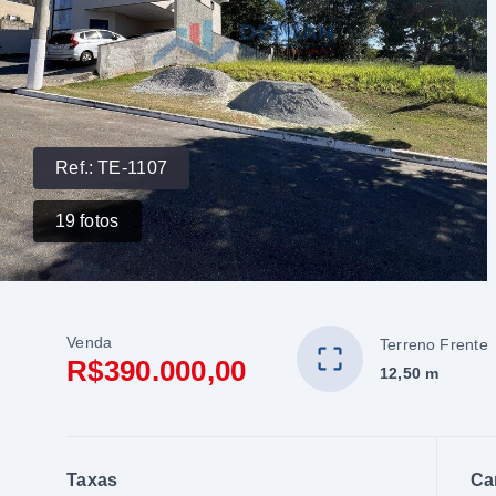
Ref.:
TE-1107
19
fotos
Venda
Terreno Frente
R$390.000,00
12,50 m
Taxas
Ca