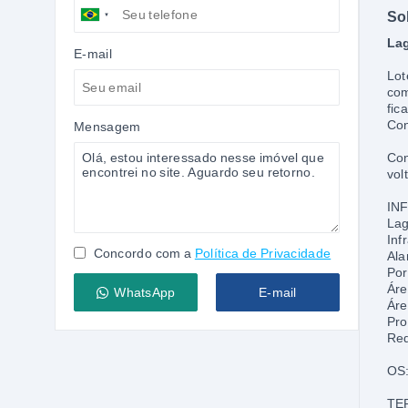
So
Lag
E-mail
Lot
com
fic
Con
Mensagem
Con
vol
IN
Lag
Inf
Concordo com a
Política de Privacidade
Ala
Por
Áre
WhatsApp
E-mail
Áre
Pro
Red
OS:
TE