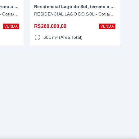
Residencial Lago do Sol, terreno a venda me Cotia-SP
Residencial Lago do Sol, terreno a venda em Cotia-SP
RESIDENCIAL LAGO DO SOL - Cotia/SP
RESIDENCIAL LAGO DO SOL - Cotia/SP
R$260.000,00
VENDA
VENDA
501 m² (Área Total)