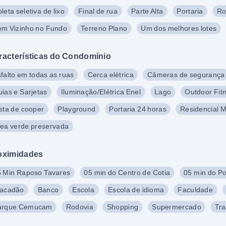
leta seletiva de lixo
Final de rua
Parte Alta
Portaria
Ro
em Vizinho no Fundo
Terreno Plano
Um dos melhores lotes
racterísticas do Condomínio
falto em todas as ruas
Cerca elétrica
Câmeras de segurança
ias e Sarjetas
Iluminação/Elétrica Enel
Lago
Outdoor Fit
sta de cooper
Playground
Portaria 24 horas
Residencial 
ea verde preservada
oximidades
 Min Raposo Tavares
05 min do Centro de Cotia
05 min do P
tacadão
Banco
Escola
Escola de idioma
Faculdade
arque Cemucam
Rodovia
Shopping
Supermercado
Tra