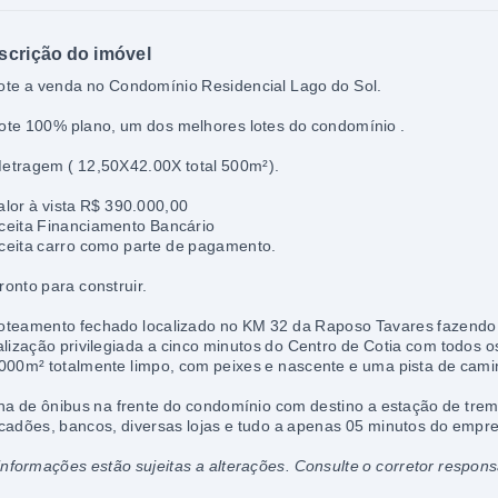
scrição do imóvel
ote a venda no Condomínio Residencial Lago do Sol.
ote 100% plano, um dos melhores lotes do condomínio .
etragem ( 12,50X42.00X total 500m²).
alor à vista R$ 390.000,00
ceita Financiamento Bancário
ceita carro como parte de pagamento.
ronto para construir.
oteamento fechado localizado no KM 32 da Raposo Tavares fazendo 
alização privilegiada a cinco minutos do Centro de Cotia com todos 
000m² totalmente limpo, com peixes e nascente e uma pista de cami
ha de ônibus na frente do condomínio com destino a estação de tre
cadões, bancos, diversas lojas e tudo a apenas 05 minutos do empr
informações estão sujeitas a alterações. Consulte o corretor respons