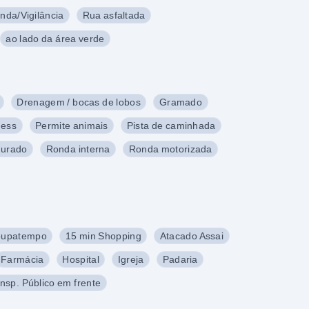
nda/Vigilância
Rua asfaltada
ao lado da área verde
Drenagem / bocas de lobos
Gramado
ness
Permite animais
Pista de caminhada
Murado
Ronda interna
Ronda motorizada
oupatempo
15 min Shopping
Atacado Assai
Farmácia
Hospital
Igreja
Padaria
nsp. Público em frente