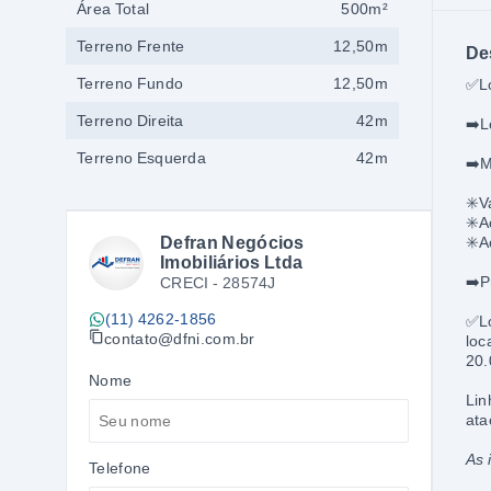
Área Total
500m²
Terreno Frente
12,50m
De
Terreno Fundo
12,50m
✅
L
Terreno Direita
42m
➡️
L
Terreno Esquerda
42m
➡️
M
✳️
V
✳️A
Defran Negócios
✳️A
Imobiliários Ltda
➡️P
CRECI -
28574J
(11) 4262-1856
✅
L
contato@dfni.com.br
loc
20.
Nome
Lin
ata
As 
Telefone