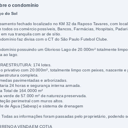
bre o condomínio
o do Sol
eamento fechado localizado no KM 32 da Raposo Tavares, com localiz
 todos os comércio possíveis, Bancos, Farmácias, Hospitais, Pad
a em rua tranquila com ar de sítio.
domínio faz divisa com o CT do São Paulo Futebol Clube.
domínio possuindo um Glorioso Lago de 20.000m² totalmente limpo
ta ao lago.
FRAESTRUTURA: 174 lotes.
o privativo com 20.000m², totalmente limpo com peixes, nascente e
raestrutura completa.
medas pavimentadas e arborizadas.
taria 24 horas e segurança interna armada.
a Total de 164.0000 m²
a verde de 57.000 m² de natureza preservada.
teção perimetral com muros altos.
e de Água (Sabesp) e sistema de drenagem
 Todas as informações foram passadas pelo proprietário, podendo so
RRENO A VENDA EM COTIA